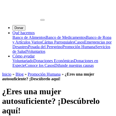
Donar
Qué hacemos
Banco de Alimentos
Banco de Medicamentos
Banco de Ropa
y Artículos Varios
Cáritas Parroquiales
Casos
Emergencias por
Desastres
Posada del Peregrino
Promoción Humana
Servicios
de Salud
Voluntarios
Cómo ayudar
Voluntariado
Donaciones Económicas
Donaciones en
Especie
Conoce los Casos
Difunde nuestras causas
Inicio
»
Blog
»
Promoción Humana
»
¿Eres una mujer
autosuficiente? ¡Descúbrelo aquí!
¿Eres una mujer
autosuficiente? ¡Descúbrelo
aquí!