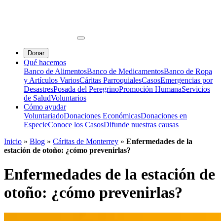
Donar
Qué hacemos
Banco de Alimentos
Banco de Medicamentos
Banco de Ropa
y Artículos Varios
Cáritas Parroquiales
Casos
Emergencias por
Desastres
Posada del Peregrino
Promoción Humana
Servicios
de Salud
Voluntarios
Cómo ayudar
Voluntariado
Donaciones Económicas
Donaciones en
Especie
Conoce los Casos
Difunde nuestras causas
Inicio
»
Blog
»
Cáritas de Monterrey
»
Enfermedades de la
estación de otoño: ¿cómo prevenirlas?
Enfermedades de la estación de
otoño: ¿cómo prevenirlas?