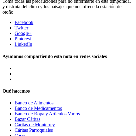
Toma todas las precauciones para no enfermarte en esta temporada,
y disfruta del clima y los paisajes que nos ofrece la estación de
otoño.
Facebook
Twitter
Google+
Pinterest
LinkedIn
Ayúdanos compartiendo esta nota en redes sociales
Qué hacemos
Banco de Alimentos
Banco de Medicamentos
Banco de Ropa y Artículos Varios
Bazar Cáritas
Cáritas de Monterrey
Cáritas Parroquiales
Casos