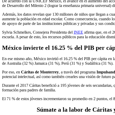
De acuerdo con la UNICEF México, el avance en el aumento del acceso 
de Desarrollo del Milenio 2 (lograr la enseñanza primaria universal) d
Además, los datos revelan que 130 millones de niños que llegan a cuar
aumente la población en edad escolar. Como consecuencia, cuando los 
de apoyo de parte de las instituciones públicas y privadas y sus cond
Sylvia Schmelkes, Consejera Presidenta del
INEE
afirma que, en el 2
escuela. A pesar de esto, los recursos públicos para la educación dis
México invierte el 16.25 % del PIB per cáp
En ese mismo año, México invirtió el 16.25 % del PIB per cápita en la
de Australia (32 %) Jamaica (31 %), Perú (31 %) y Sudáfrica (31 %).
Por eso, en
Cáritas de Monterrey
, a través del programa
Impulsand
potencial intelectual, así como también crearles una visión de futuro p
Durante el 2017 Cáritas benefició a 195 jóvenes de seis secundarias, 
formación para padres de familia.
El 71 % de estos jóvenes incrementaron su promedio en 2 puntos, el 89
Súmate a la labor de Cáritas y