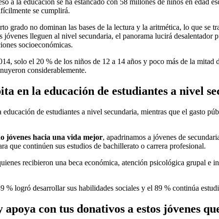
a la educación se ha estancado con 58 millones de niños en edad escola
ifícilmente se cumplirá.
to grado no dominan las bases de la lectura y la aritmética, lo que se 
jóvenes lleguen al nivel secundaria, el panorama lucirá desalentador p
iciones socioeconómicas.
014, solo el 20 % de los niños de 12 a 14 años y poco más de la mitad de
minuyeron considerablemente.
ita en la educación de estudiantes a nivel s
 educación de estudiantes a nivel secundaria, mientras que el gasto púb
o jóvenes hacia una vida mejor
, apadrinamos a jóvenes de secundari
ara que continúen sus estudios de bachillerato o carrera profesional.
quienes recibieron una beca económica, atención psicológica grupal e in
 % logró desarrollar sus habilidades sociales y el 89 % continúa estud
 apoya con tus donativos a estos jóvenes que