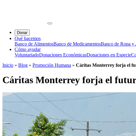
Donar
Qué hacemos
Banco de Alimentos
Banco de Medicamentos
Banco de Ropa y A
Cómo ayudar
Voluntariado
Donaciones Económicas
Donaciones en Especie
Co
Inicio
»
Blog
»
Promoción Humana
»
Cáritas Monterrey forja el f
Cáritas Monterrey forja el futur