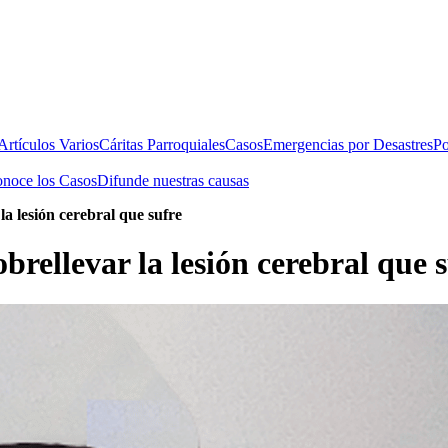
rtículos Varios
Cáritas Parroquiales
Casos
Emergencias por Desastres
Po
noce los Casos
Difunde nuestras causas
la lesión cerebral que sufre
brellevar la lesión cerebral que 