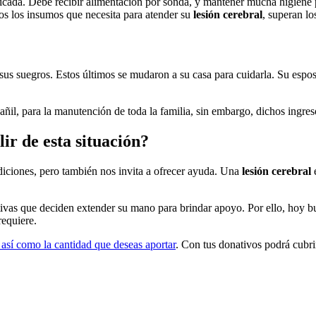
licada. Debe recibir alimentación por sonda, y mantener mucha higiene p
dos los insumos que necesita para atender su
lesión cerebral
, superan lo
 sus suegros. Estos últimos se mudaron a su casa para cuidarla. Su espos
ñil, para la manutención de toda la familia, sin embargo, dichos ingres
lir de esta situación?
diciones, pero también nos invita a ofrecer ayuda. Una
lesión cerebral
tivas que deciden extender su mano para brindar apoyo. Por ello, hoy
requiere.
 así como la cantidad que deseas aportar
. Con tus donativos podrá cubri