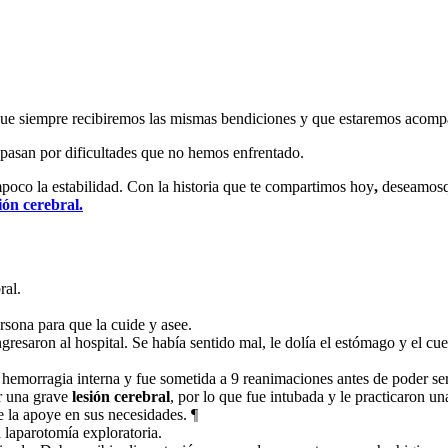
ue siempre recibiremos las mismas bendiciones y que estaremos acompa
pasan por dificultades que no hemos enfrentado.
mpoco la estabilidad. Con la historia que te compartimos hoy
,
deseamosqu
sión cerebral.
ral.
rsona para que la cuide y asee.
esaron al hospital. Se había sentido mal, le dolía el estómago y el cuer
hemorragia interna y fue sometida a 9 reanimaciones antes de poder ser
ir una grave
lesión cerebral
, por lo que fue intubada y le practicaron u
e la apoye en sus necesidades. ¶
 laparotomía exploratoria.