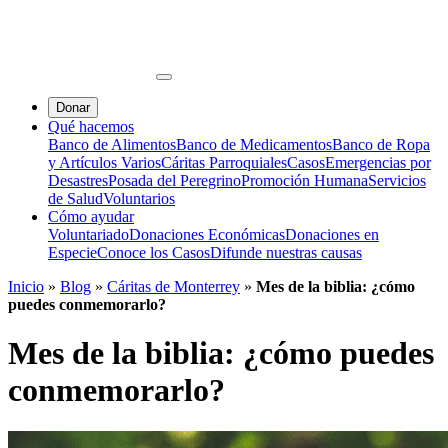
Donar
Qué hacemos
Banco de Alimentos
Banco de Medicamentos
Banco de Ropa
y Artículos Varios
Cáritas Parroquiales
Casos
Emergencias por
Desastres
Posada del Peregrino
Promoción Humana
Servicios
de Salud
Voluntarios
Cómo ayudar
Voluntariado
Donaciones Económicas
Donaciones en
Especie
Conoce los Casos
Difunde nuestras causas
Inicio
»
Blog
»
Cáritas de Monterrey
»
Mes de la biblia: ¿cómo
puedes conmemorarlo?
Mes de la biblia: ¿cómo puedes
conmemorarlo?