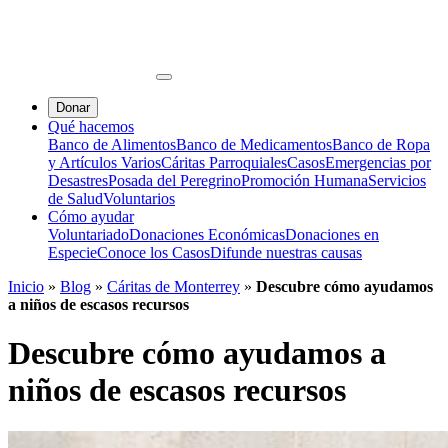
Donar
Qué hacemos
Banco de Alimentos
Banco de Medicamentos
Banco de Ropa
y Artículos Varios
Cáritas Parroquiales
Casos
Emergencias por
Desastres
Posada del Peregrino
Promoción Humana
Servicios
de Salud
Voluntarios
Cómo ayudar
Voluntariado
Donaciones Económicas
Donaciones en
Especie
Conoce los Casos
Difunde nuestras causas
Inicio
»
Blog
»
Cáritas de Monterrey
»
Descubre cómo ayudamos
a niños de escasos recursos
Descubre cómo ayudamos a
niños de escasos recursos