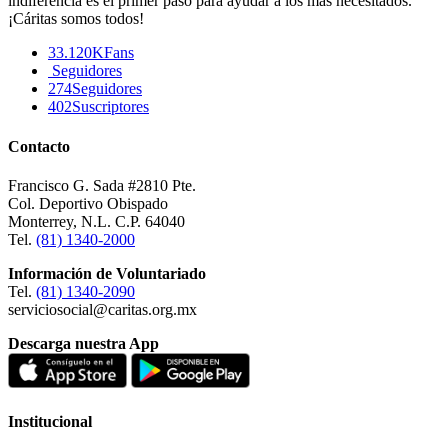
indiferencia es el primer paso para ayudar a los más necesitados.
¡Cáritas somos todos!
33.120K
Fans
Seguidores
274
Seguidores
402
Suscriptores
Contacto
Francisco G. Sada #2810 Pte.
Col. Deportivo Obispado
Monterrey, N.L. C.P. 64040
Tel.
(81) 1340-2000
Información de Voluntariado
Tel.
(81) 1340-2090
serviciosocial@caritas.org.mx
Descarga nuestra App
Institucional