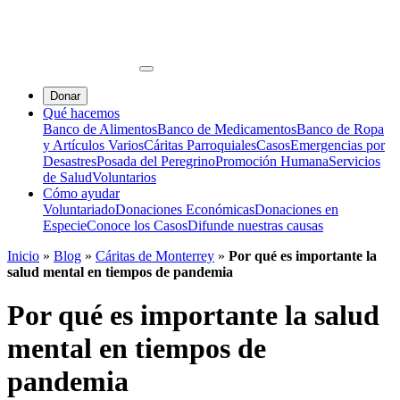
Donar
Qué hacemos
Banco de Alimentos
Banco de Medicamentos
Banco de Ropa
y Artículos Varios
Cáritas Parroquiales
Casos
Emergencias por
Desastres
Posada del Peregrino
Promoción Humana
Servicios
de Salud
Voluntarios
Cómo ayudar
Voluntariado
Donaciones Económicas
Donaciones en
Especie
Conoce los Casos
Difunde nuestras causas
Inicio
»
Blog
»
Cáritas de Monterrey
»
Por qué es importante la
salud mental en tiempos de pandemia
Por qué es importante la salud
mental en tiempos de
pandemia