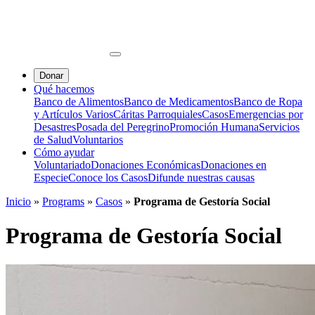
Donar
Qué hacemos
Banco de Alimentos
Banco de Medicamentos
Banco de Ropa
y Artículos Varios
Cáritas Parroquiales
Casos
Emergencias por
Desastres
Posada del Peregrino
Promoción Humana
Servicios
de Salud
Voluntarios
Cómo ayudar
Voluntariado
Donaciones Económicas
Donaciones en
Especie
Conoce los Casos
Difunde nuestras causas
Inicio
»
Programs
»
Casos
»
Programa de Gestoría Social
Programa de Gestoría Social