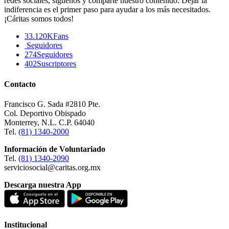
redes sociales, síguenos y comparte nuestro contenido. Dejar la
indiferencia es el primer paso para ayudar a los más necesitados.
¡Cáritas somos todos!
33.120K
Fans
Seguidores
274
Seguidores
402
Suscriptores
Contacto
Francisco G. Sada #2810 Pte.
Col. Deportivo Obispado
Monterrey, N.L. C.P. 64040
Tel.
(81) 1340-2000
Información de Voluntariado
Tel.
(81) 1340-2090
serviciosocial@caritas.org.mx
Descarga nuestra App
Institucional