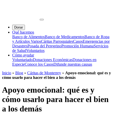
Donar
Qué hacemos
Banco de Alimentos
Banco de Medicamentos
Banco de Ropa
y Artículos Varios
Cáritas Parroquiales
Casos
Emergencias por
Desastres
Posada del Peregrino
Promoción Humana
Servicios
de Salud
Voluntarios
Cómo ayudar
Voluntariado
Donaciones Económicas
Donaciones en
Especie
Conoce los Casos
Difunde nuestras causas
Inicio
»
Blog
»
Cáritas de Monterrey
»
Apoyo emocional: qué es y
cómo usarlo para hacer el bien a los demás
Apoyo emocional: qué es y
cómo usarlo para hacer el bien
a los demás