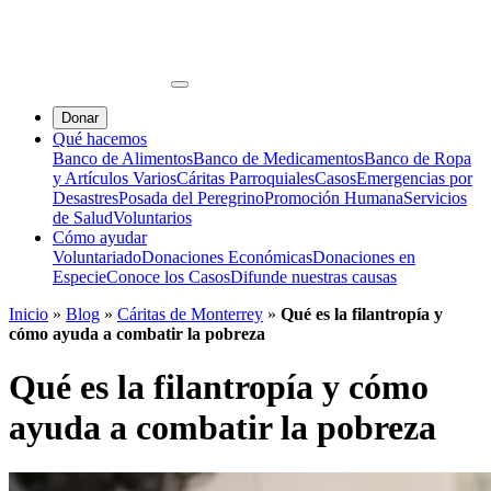
Donar
Qué hacemos
Banco de Alimentos
Banco de Medicamentos
Banco de Ropa
y Artículos Varios
Cáritas Parroquiales
Casos
Emergencias por
Desastres
Posada del Peregrino
Promoción Humana
Servicios
de Salud
Voluntarios
Cómo ayudar
Voluntariado
Donaciones Económicas
Donaciones en
Especie
Conoce los Casos
Difunde nuestras causas
Inicio
»
Blog
»
Cáritas de Monterrey
»
Qué es la filantropía y
cómo ayuda a combatir la pobreza
Qué es la filantropía y cómo
ayuda a combatir la pobreza