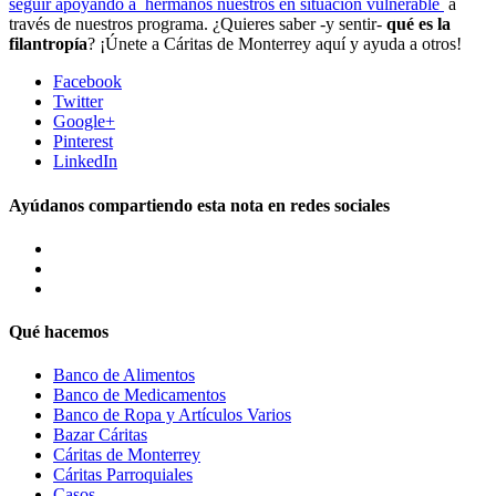
seguir apoyando a hermanos nuestros en situación vulnerable
a
través de nuestros programa. ¿Quieres saber -y sentir-
qué es la
filantropía
? ¡Únete a Cáritas de Monterrey aquí y ayuda a otros!
Facebook
Twitter
Google+
Pinterest
LinkedIn
Ayúdanos compartiendo esta nota en redes sociales
Qué hacemos
Banco de Alimentos
Banco de Medicamentos
Banco de Ropa y Artículos Varios
Bazar Cáritas
Cáritas de Monterrey
Cáritas Parroquiales
Casos