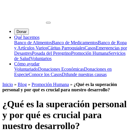
Donar
Qué hacemos
Banco de Alimentos
Banco de Medicamentos
Banco de Ropa
y Artículos Varios
Cáritas Parroquiales
Casos
Emergencias por
Desastres
Posada del Peregrino
Promoción Humana
Servicios
de Salud
Voluntarios
Cómo ayudar
Voluntariado
Donaciones Económicas
Donaciones en
Especie
Conoce los Casos
Difunde nuestras causas
Inicio
»
Blog
»
Promoción Humana
»
¿Qué es la superación
personal y por qué es crucial para nuestro desarrollo?
¿Qué es la superación personal
y por qué es crucial para
nuestro desarrollo?