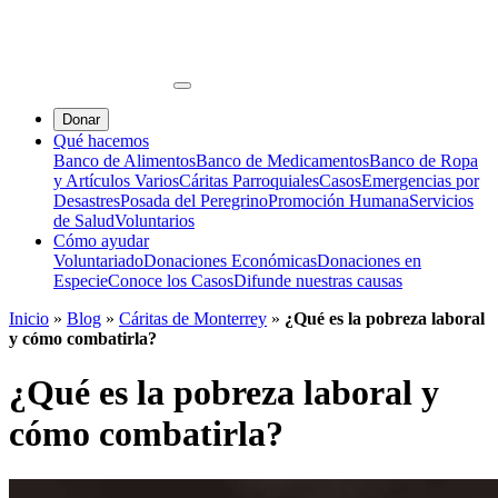
Donar
Qué hacemos
Banco de Alimentos
Banco de Medicamentos
Banco de Ropa
y Artículos Varios
Cáritas Parroquiales
Casos
Emergencias por
Desastres
Posada del Peregrino
Promoción Humana
Servicios
de Salud
Voluntarios
Cómo ayudar
Voluntariado
Donaciones Económicas
Donaciones en
Especie
Conoce los Casos
Difunde nuestras causas
Inicio
»
Blog
»
Cáritas de Monterrey
»
¿Qué es la pobreza laboral
y cómo combatirla?
¿Qué es la pobreza laboral y
cómo combatirla?