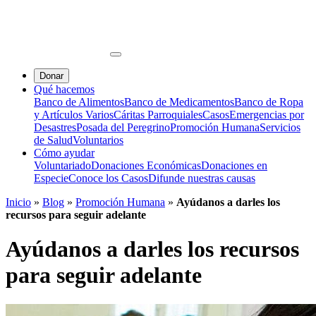
Donar
Qué hacemos
Banco de Alimentos
Banco de Medicamentos
Banco de Ropa
y Artículos Varios
Cáritas Parroquiales
Casos
Emergencias por
Desastres
Posada del Peregrino
Promoción Humana
Servicios
de Salud
Voluntarios
Cómo ayudar
Voluntariado
Donaciones Económicas
Donaciones en
Especie
Conoce los Casos
Difunde nuestras causas
Inicio
»
Blog
»
Promoción Humana
»
Ayúdanos a darles los
recursos para seguir adelante
Ayúdanos a darles los recursos
para seguir adelante