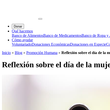
Donar
Qué hacemos
Banco de Alimentos
Banco de Medicamentos
Banco de Ropa y A
Cómo ayudar
Voluntariado
Donaciones Económicas
Donaciones en Especie
Co
Inicio
»
Blog
»
Promoción Humana
»
Reflexión sobre el día de la 
Reflexión sobre el día de la mu