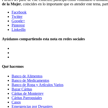
de la Mujer
, coincides en lo importante que es atender este tema, pa
Facebook
Twitter
Google+
Pinterest
LinkedIn
Ayúdanos compartiendo esta nota en redes sociales
Qué hacemos
Banco de Alimentos
Banco de Medicamentos
Banco de Ropa y Artículos Varios
Bazar Cáritas
Cáritas de Monterrey
Cáritas Parroquiales
Casos
Emergencias por Desastres