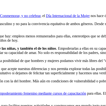
Conmemorar, y no celebrar
, el
Día Internacional de la Mujer
nos hace d
masculino y no para la convivencia equitativa de ambos géneros. Desde su
que hay: empleos menos remunerados para ellas, estereotipos que se debe
niños de hoy.
s niñas, y también el de los niños
. Empoderarlas a ellas en su capa
lar su capacidad de amar. No solo es responsabilidad de los padres, sin
 posibilidad de que hombres y mujeres podamos vivir más libres del “d
e acepte nuestras diferencias y nos permita explorar todas las posibi
itativo si dejamos de felicitar tan superficialmente y hacemos una ver
n con la del hombre. Más aún en condiciones de vulnerabilidad o pobr
mpoderamiento femenino mediante cursos de capacitación
para ellas. E
e para facilitar nuestras actividades y construyamos ese mundo justo p