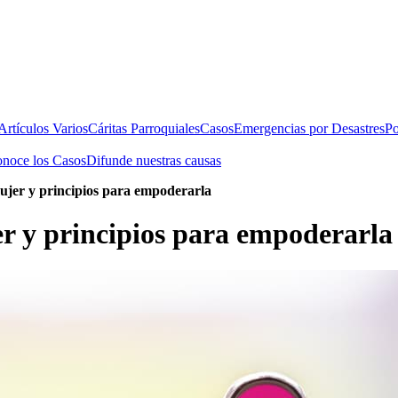
rtículos Varios
Cáritas Parroquiales
Casos
Emergencias por Desastres
Po
noce los Casos
Difunde nuestras causas
mujer y principios para empoderarla
jer y principios para empoderarla