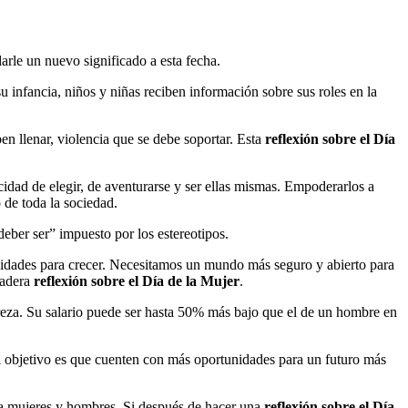
arle un nuevo significado a esta fecha.
 infancia, niños y niñas reciben información sobre sus roles en la
n llenar, violencia que se debe soportar. Esta
reflexión sobre el Día
cidad de elegir, de aventurarse y ser ellas mismas. Empoderarlos a
o de toda la sociedad.
eber ser” impuesto por los estereotipos.
lidades para crecer. Necesitamos un mundo más seguro y abierto para
dadera
reflexión sobre el Día de la Mujer
.
eza. Su salario puede ser hasta 50% más bajo que el de un hombre en
l objetivo es que cuenten con más oportunidades para un futuro más
ara mujeres y hombres. Si después de hacer una
reflexión sobre el Día