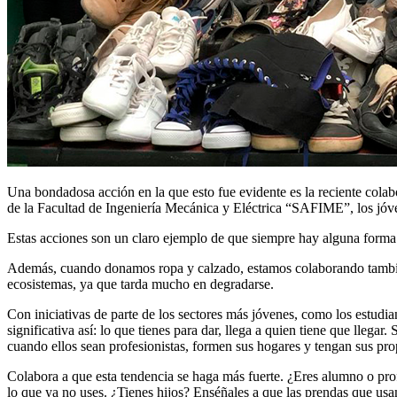
Una bondadosa acción en la que esto fue evidente es la reciente c
de la Facultad de Ingeniería Mecánica y Eléctrica “SAFIME”, los jóven
Estas acciones son un claro ejemplo de que siempre hay alguna forma
Además, cuando donamos ropa y calzado, estamos colaborando tamb
ecosistemas, ya que tarda mucho en degradarse.
Con iniciativas de parte de los sectores más jóvenes, como los estudia
significativa así: lo que tienes para dar, llega a quien tiene que llega
cuando ellos sean profesionistas, formen sus hogares y tengan sus prop
Colabora a que esta tendencia se haga más fuerte. ¿Eres alumno o pr
lo que ya no uses. ¿Tienes hijos? Enséñales a que las prendas que usa