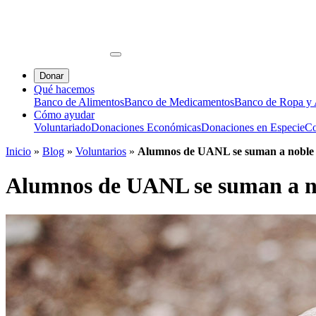
Donar
Qué hacemos
Banco de Alimentos
Banco de Medicamentos
Banco de Ropa y A
Cómo ayudar
Voluntariado
Donaciones Económicas
Donaciones en Especie
Co
Inicio
»
Blog
»
Voluntarios
»
Alumnos de UANL se suman a noble
Alumnos de UANL se suman a n