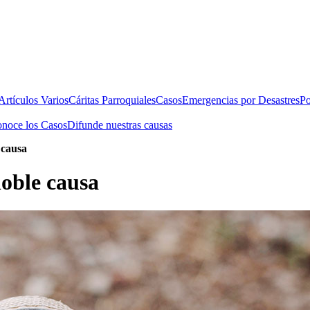
rtículos Varios
Cáritas Parroquiales
Casos
Emergencias por Desastres
Po
noce los Casos
Difunde nuestras causas
 causa
oble causa