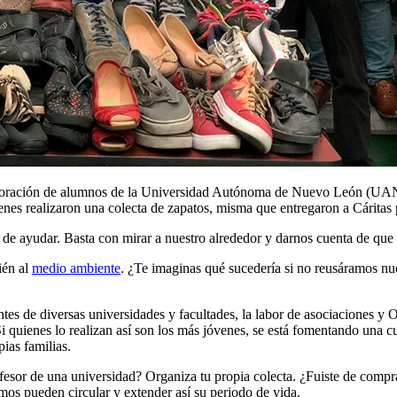
olaboración de alumnos de la Universidad Autónoma de Nuevo León (U
es realizaron una colecta de zapatos, misma que entregaron a Cáritas p
 de ayudar. Basta con mirar a nuestro alrededor y darnos cuenta de qu
ién al
medio ambiente
. ¿Te imaginas qué sucedería si no reusáramos nue
ntes de diversas universidades y facultades, la labor de asociaciones y
r. Si quienes lo realizan así son los más jóvenes, se está fomentando una
ias familias.
ofesor de una universidad? Organiza tu propia colecta. ¿Fuiste de com
mos pueden circular y extender así su periodo de vida.