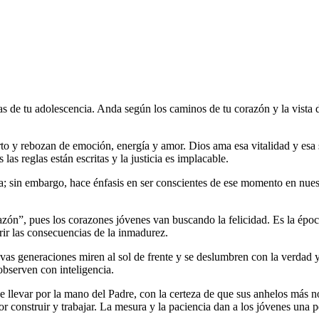
ías de tu adolescencia. Anda según los caminos de tu corazón y la vista d
rto y rebozan de emoción, energía y amor. Dios ama esa vitalidad y esa 
 las reglas están escritas y la justicia es implacable.
iva; sin embargo, hace énfasis en ser conscientes de ese momento en nue
zón”, pues los corazones jóvenes van buscando la felicidad. Es la époc
frir las consecuencias de la inmadurez.
vas generaciones miren al sol de frente y se deslumbren con la verdad y
bserven con inteligencia.
se llevar por la mano del Padre, con la certeza de que sus anhelos más 
por construir y trabajar. La mesura y la paciencia dan a los jóvenes una p