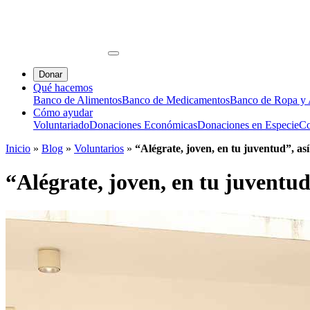
Donar
Qué hacemos
Banco de Alimentos
Banco de Medicamentos
Banco de Ropa y A
Cómo ayudar
Voluntariado
Donaciones Económicas
Donaciones en Especie
Co
Inicio
»
Blog
»
Voluntarios
»
“Alégrate, joven, en tu juventud”, así 
“Alégrate, joven, en tu juventud”