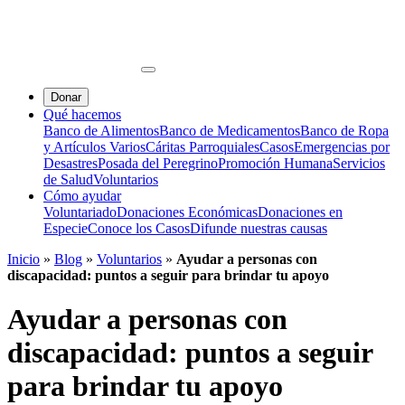
Donar
Qué hacemos
Banco de Alimentos
Banco de Medicamentos
Banco de Ropa
y Artículos Varios
Cáritas Parroquiales
Casos
Emergencias por
Desastres
Posada del Peregrino
Promoción Humana
Servicios
de Salud
Voluntarios
Cómo ayudar
Voluntariado
Donaciones Económicas
Donaciones en
Especie
Conoce los Casos
Difunde nuestras causas
Inicio
»
Blog
»
Voluntarios
»
Ayudar a personas con
discapacidad: puntos a seguir para brindar tu apoyo
Ayudar a personas con
discapacidad: puntos a seguir
para brindar tu apoyo