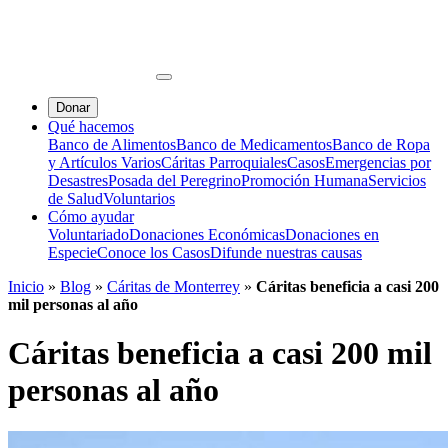
Donar
Qué hacemos
Banco de Alimentos
Banco de Medicamentos
Banco de Ropa
y Artículos Varios
Cáritas Parroquiales
Casos
Emergencias por
Desastres
Posada del Peregrino
Promoción Humana
Servicios
de Salud
Voluntarios
Cómo ayudar
Voluntariado
Donaciones Económicas
Donaciones en
Especie
Conoce los Casos
Difunde nuestras causas
Inicio
»
Blog
»
Cáritas de Monterrey
»
Cáritas beneficia a casi 200
mil personas al año
Cáritas beneficia a casi 200 mil
personas al año