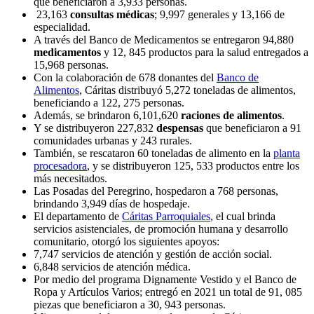
que beneficiaron a 3,933 personas.
23,163
consultas médicas
; 9,997 generales y 13,166 de
especialidad.
A través del Banco de Medicamentos se entregaron 94,880
medicamentos
y 12, 845 productos para la salud entregados a
15,968 personas.
Con la colaboración de 678 donantes del
Banco de
Alimentos
, Cáritas distribuyó 5,272 toneladas de alimentos,
beneficiando a 122, 275 personas.
Además, se brindaron 6,101,620
raciones de alimentos
.
Y se distribuyeron 227,832
despensas
que beneficiaron a 91
comunidades urbanas y 243 rurales.
También, se rescataron 60 toneladas de alimento en la
planta
procesadora
, y se distribuyeron 125, 533 productos entre los
más necesitados.
Las Posadas del Peregrino,
hospedaron a 768 personas,
brindando 3,949 días de hospedaje.
El departamento de
Cáritas Parroquiales
,
el cual brinda
servicios asistenciales, de promoción humana y desarrollo
comunitario, otorgó los siguientes apoyos:
7,747 servicios de atención y gestión de acción social.
6,848 servicios de atención médica.
Por medio del programa Dignamente Vestido y el Banco de
Ropa y Artículos Varios;
entregó en 2021 un total de 91, 085
piezas que beneficiaron a 30, 943 personas.