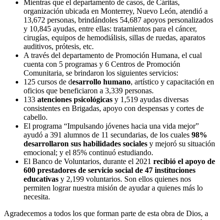
Mientras que el departamento de casos, de Cáritas,
organización ubicada en Monterrey, Nuevo León, atendió a
13,672 personas, brindándoles 54,687 apoyos personalizados
y 10,845 ayudas, entre ellas: tratamientos para el cáncer,
cirugías, equipos de hemodiálisis, sillas de ruedas, aparatos
auditivos, prótesis, etc.
A través del departamento de Promoción Humana, el cual
cuenta con 5 programas y 6 Centros de Promoción
Comunitaria, se brindaron los siguientes servicios:
125 cursos de d
esarrollo humano
, artístico y capacitación en
oficios que beneficiaron a 3,339 personas.
133
atenciones psicológicas
y 1,519 ayudas diversas
consistentes en Brigadas, apoyo con despensas y cortes de
cabello.
El programa “Impulsando jóvenes hacia una vida mejor”
ayudó a 391 alumnos de 11 secundarias, de los cuales
98%
desarrollaron sus habilidades sociales
y mejoró su situación
emocional; y el 85% continuó estudiando.
El Banco de Voluntarios, durante el 2021
recibió el apoyo de
600 prestadores de servicio social de 47 instituciones
educativas
y 2,199 voluntarios. Son ellos quienes nos
permiten lograr nuestra misión de ayudar a quienes más lo
necesita.
Agradecemos a todos los que forman parte de esta obra de Dios, a