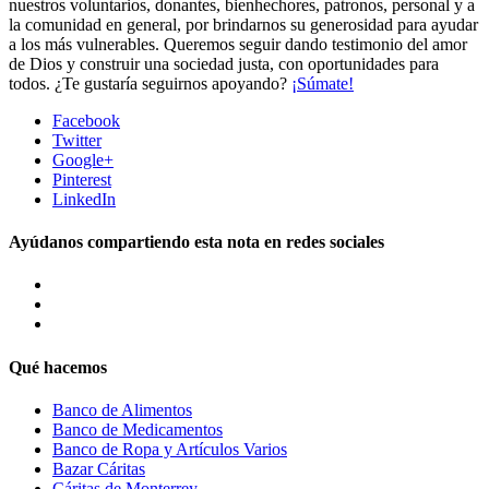
nuestros voluntarios, donantes, bienhechores, patronos, personal y a
la comunidad en general, por brindarnos su generosidad para ayudar
a los más vulnerables. Queremos seguir dando testimonio del amor
de Dios y construir una sociedad justa, con oportunidades para
todos. ¿Te gustaría seguirnos apoyando?
¡Súmate!
Facebook
Twitter
Google+
Pinterest
LinkedIn
Ayúdanos compartiendo esta nota en redes sociales
Qué hacemos
Banco de Alimentos
Banco de Medicamentos
Banco de Ropa y Artículos Varios
Bazar Cáritas
Cáritas de Monterrey