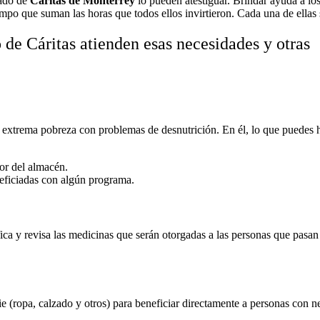
iado de
Cáritas de Monterrey
lo pueden atestiguar. Brindar ayuda a lo
empo que suman las horas que todos ellos invirtieron. Cada una de ellas
 de Cáritas atienden esas necesidades y otras
 extrema pobreza con problemas de desnutrición. En él, lo que puedes h
ior del almacén.
eneficiadas con algún programa.
a y revisa las medicinas que serán otorgadas a las personas que pasan 
e (ropa, calzado y otros) para beneficiar directamente a personas con n