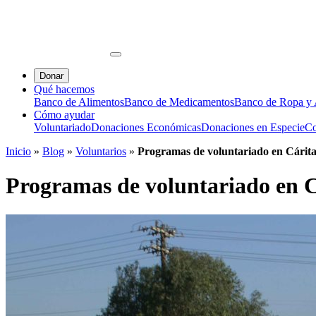
Donar
Qué hacemos
Banco de Alimentos
Banco de Medicamentos
Banco de Ropa y A
Cómo ayudar
Voluntariado
Donaciones Económicas
Donaciones en Especie
Co
Inicio
»
Blog
»
Voluntarios
»
Programas de voluntariado en Cárit
Programas de voluntariado en C