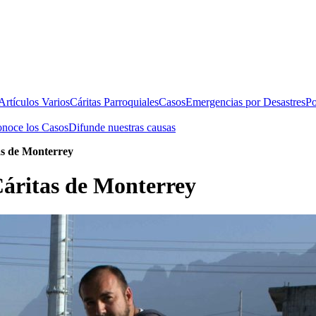
rtículos Varios
Cáritas Parroquiales
Casos
Emergencias por Desastres
Po
noce los Casos
Difunde nuestras causas
as de Monterrey
áritas de Monterrey