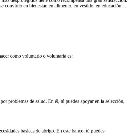
s más desprotegidos tiene como recompensa una gran satisfacción.
 se convirtió en bienestar, en alimento, en vestido, en educación…
acer como voluntario o voluntaria es:
por problemas de salud. En él, tú puedes apoyar en la selección,
ecesidades básicas de abrigo. En este banco, tú puedes: