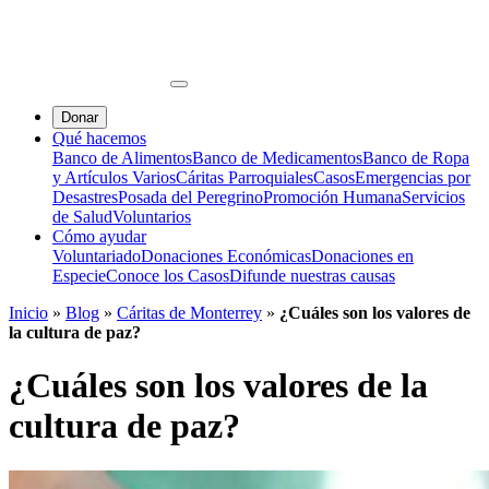
Donar
Qué hacemos
Banco de Alimentos
Banco de Medicamentos
Banco de Ropa
y Artículos Varios
Cáritas Parroquiales
Casos
Emergencias por
Desastres
Posada del Peregrino
Promoción Humana
Servicios
de Salud
Voluntarios
Cómo ayudar
Voluntariado
Donaciones Económicas
Donaciones en
Especie
Conoce los Casos
Difunde nuestras causas
Inicio
»
Blog
»
Cáritas de Monterrey
»
¿Cuáles son los valores de
la cultura de paz?
¿Cuáles son los valores de la
cultura de paz?