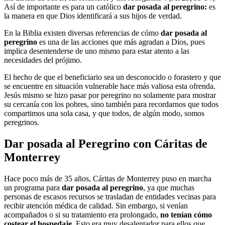
Así de importante es para un católico
dar posada al peregrino:
es
la manera en que Dios identificará a sus hijos de verdad.
En la Biblia existen diversas referencias de cómo
dar posada al
peregrino
es una de las acciones que más agradan a Dios, pues
implica desentenderse de uno mismo para estar atento a las
necesidades del prójimo.
El hecho de que el beneficiario sea un desconocido o forastero y que
se encuentre en situación vulnerable hace más valiosa esta ofrenda.
Jesús mismo se hizo pasar por peregrino no solamente para mostrar
su cercanía con los pobres, sino también para recordarnos que todos
compartimos una sola casa, y que todos, de algún modo, somos
peregrinos.
Dar posada al Peregrino con Cáritas de
Monterrey
Hace poco más de 35 años, Cáritas de Monterrey puso en marcha
un programa para
dar posada al peregrino
, ya que muchas
personas de escasos recursos se trasladan de entidades vecinas para
recibir atención médica de calidad. Sin embargo, si venían
acompañados o si su tratamiento era prolongado,
no tenían cómo
costear el hospedaje
. Esto era muy desalentador para ellos que,