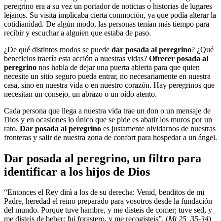
peregrino era a su vez un portador de noticias o historias de lugares
lejanos. Su visita implicaba cierta conmoción, ya que podía alterar la
cotidianidad. De algún modo, las personas tenían más tiempo para
recibir y escuchar a alguien que estaba de paso.
¿De qué distintos modos se puede
dar posada al peregrino
? ¿Qué
beneficios traería esta acción a nuestras vidas?
Ofrecer posada al
peregrino
nos habla de dejar una puerta abierta para que quien
necesite un sitio seguro pueda entrar, no necesariamente en nuestra
casa, sino en nuestra vida o en nuestro corazón. Hay peregrinos que
necesitan un consejo, un abrazo o un oído atento.
Cada persona que llega a nuestra vida trae un don o un mensaje de
Dios y en ocasiones lo único que se pide es abatir los muros por un
rato.
Dar posada al peregrino
es justamente olvidarnos de nuestras
fronteras y salir de nuestra zona de confort para hospedar a un ángel.
Dar posada al peregrino, un filtro para
identificar a los hijos de Dios
“Entonces el Rey dirá a los de su derecha: Venid, benditos de mi
Padre, heredad el reino preparado para vosotros desde la fundación
del mundo. Porque tuve hambre, y me disteis de comer; tuve sed, y
me disteis de beber; fui forastero, y me recogisteis”. (
Mt 25, 35-34
)