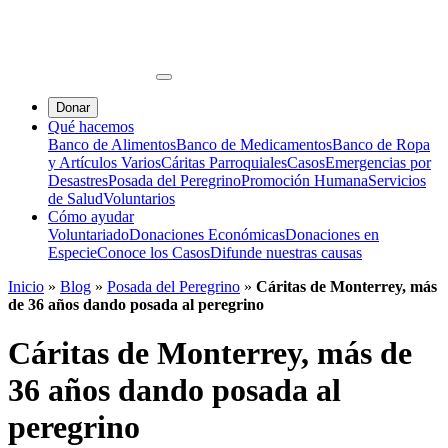
Donar
Qué hacemos
Banco de Alimentos
Banco de Medicamentos
Banco de Ropa
y Artículos Varios
Cáritas Parroquiales
Casos
Emergencias por
Desastres
Posada del Peregrino
Promoción Humana
Servicios
de Salud
Voluntarios
Cómo ayudar
Voluntariado
Donaciones Económicas
Donaciones en
Especie
Conoce los Casos
Difunde nuestras causas
Inicio
»
Blog
»
Posada del Peregrino
»
Cáritas de Monterrey, más
de 36 años dando posada al peregrino
Cáritas de Monterrey, más de
36 años dando posada al
peregrino