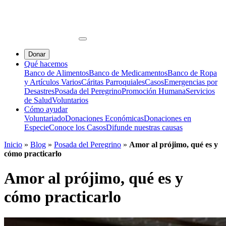
Donar
Qué hacemos
Banco de Alimentos
Banco de Medicamentos
Banco de Ropa
y Artículos Varios
Cáritas Parroquiales
Casos
Emergencias por
Desastres
Posada del Peregrino
Promoción Humana
Servicios
de Salud
Voluntarios
Cómo ayudar
Voluntariado
Donaciones Económicas
Donaciones en
Especie
Conoce los Casos
Difunde nuestras causas
Inicio
»
Blog
»
Posada del Peregrino
»
Amor al prójimo, qué es y
cómo practicarlo
Amor al prójimo, qué es y
cómo practicarlo