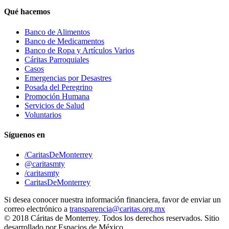
Qué hacemos
Banco de Alimentos
Banco de Medicamentos
Banco de Ropa y Artículos Varios
Cáritas Parroquiales
Casos
Emergencias por Desastres
Posada del Peregrino
Promoción Humana
Servicios de Salud
Voluntarios
Síguenos en
/CaritasDeMonterrey
@caritasmty
/caritasmty
CaritasDeMonterrey
Si desea conocer nuestra información financiera, favor de enviar un
correo electrónico a
transparencia@caritas.org.mx
© 2018 Cáritas de Monterrey. Todos los derechos reservados. Sitio
desarrollado por Espacios de México.