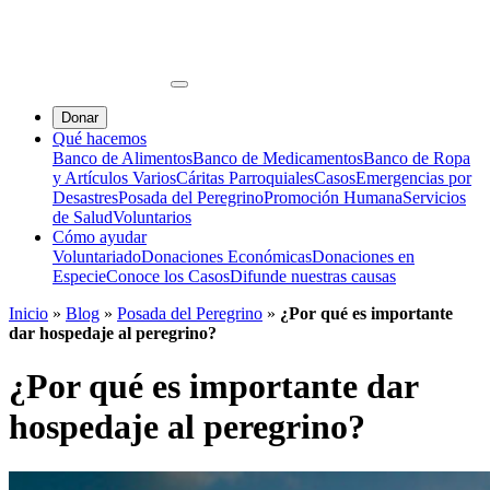
Donar
Qué hacemos
Banco de Alimentos
Banco de Medicamentos
Banco de Ropa
y Artículos Varios
Cáritas Parroquiales
Casos
Emergencias por
Desastres
Posada del Peregrino
Promoción Humana
Servicios
de Salud
Voluntarios
Cómo ayudar
Voluntariado
Donaciones Económicas
Donaciones en
Especie
Conoce los Casos
Difunde nuestras causas
Inicio
»
Blog
»
Posada del Peregrino
»
¿Por qué es importante
dar hospedaje al peregrino?
¿Por qué es importante dar
hospedaje al peregrino?