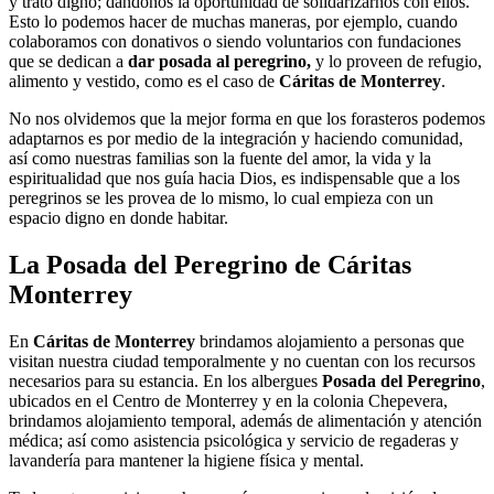
y trato digno; dándonos la oportunidad de solidarizarnos con ellos.
Esto lo podemos hacer de muchas maneras, por ejemplo, cuando
colaboramos con donativos o siendo voluntarios con fundaciones
que se dedican a
dar posada al peregrino,
y lo proveen de refugio,
alimento y vestido, como es el caso de
Cáritas de Monterrey
.
No nos olvidemos que la mejor forma en que los forasteros podemos
adaptarnos es por medio de la integración y haciendo comunidad,
así como nuestras familias son la fuente del amor, la vida y la
espiritualidad que nos guía hacia Dios, es indispensable que a los
peregrinos se les provea de lo mismo, lo cual empieza con un
espacio digno en donde habitar.
La Posada del Peregrino de Cáritas
Monterrey
En
Cáritas de Monterrey
brindamos alojamiento a personas que
visitan nuestra ciudad temporalmente y no cuentan con los recursos
necesarios para su estancia. En los albergues
Posada del Peregrino
,
ubicados en el Centro de Monterrey y en la colonia Chepevera,
brindamos alojamiento temporal, además de alimentación y atención
médica; así como asistencia psicológica y servicio de regaderas y
lavandería para mantener la higiene física y mental.