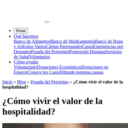
Donar
Qué hacemos
Banco de Alimentos
Banco de Medicamentos
Banco de Ropa
y Artículos Varios
Cáritas Parroquiales
Casos
Emergencias por
Desastres
Posada del Peregrino
Promoción Humana
Servicios
de Salud
Voluntarios
Cómo ayudar
Voluntariado
Donaciones Económicas
Donaciones en
Especie
Conoce los Casos
Difunde nuestras causas
Inicio
»
Blog
»
Posada del Peregrino
»
¿Cómo vivir el valor de la
hospitalidad?
¿Cómo vivir el valor de la
hospitalidad?