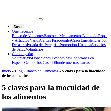
Donar
Qué hacemos
Banco de Alimentos
Banco de Medicamentos
Banco de Ropa
y Artículos Varios
Cáritas Parroquiales
Casos
Emergencias por
Desastres
Posada del Peregrino
Promoción Humana
Servicios
de Salud
Voluntarios
Cómo ayudar
Voluntariado
Donaciones Económicas
Donaciones en
Especie
Conoce los Casos
Difunde nuestras causas
Inicio
»
Blog
»
Banco de Alimentos
»
5 claves para la inocuidad
de los alimentos
5 claves para la inocuidad de
los alimentos