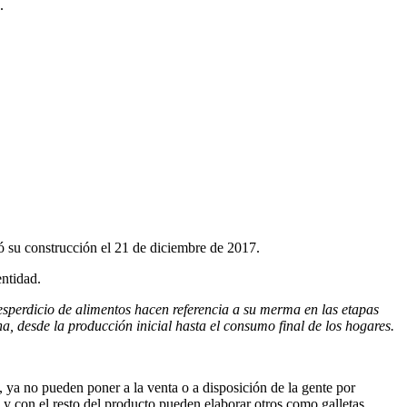
.
ió su construcción el 21 de diciembre de 2017.
entidad.
desperdicio de alimentos hacen referencia a su merma en las etapas
, desde la producción inicial hasta el consumo final de los hogares.
, ya no pueden poner a la venta o a disposición de la gente por
y con el resto del producto pueden elaborar otros como galletas,