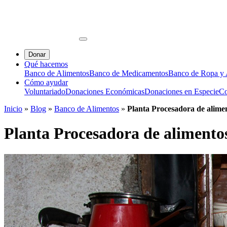
Donar
Qué hacemos
Banco de Alimentos
Banco de Medicamentos
Banco de Ropa y A
Cómo ayudar
Voluntariado
Donaciones Económicas
Donaciones en Especie
Co
Inicio
»
Blog
»
Banco de Alimentos
»
Planta Procesadora de alime
Planta Procesadora de alimentos