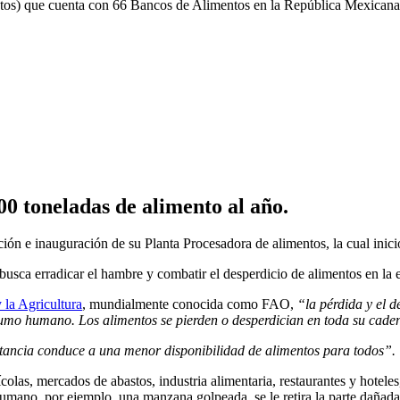
os) que cuenta con 66 Bancos de Alimentos en la República Mexicana
0 toneladas de alimento al año.
ción e inauguración de su Planta Procesadora de alimentos, la cual inic
l busca erradicar el hambre y combatir el desperdicio de alimentos en la 
 la Agricultura
, mundialmente conocida como FAO,
“la pérdida y el 
umo humano. Los alimentos se pierden o desperdician en toda su cadena
nstancia conduce a una menor disponibilidad de alimentos para todos”.
olas, mercados de abastos, industria alimentaria, restaurantes y hoteles
mano, por ejemplo, una manzana golpeada, se le retira la parte dañada 