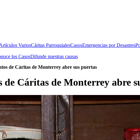
rtículos Varios
Cáritas Parroquiales
Casos
Emergencias por Desastres
Po
noce los Casos
Difunde nuestras causas
ntos de Cáritas de Monterrey abre sus puertas
 de Cáritas de Monterrey abre s