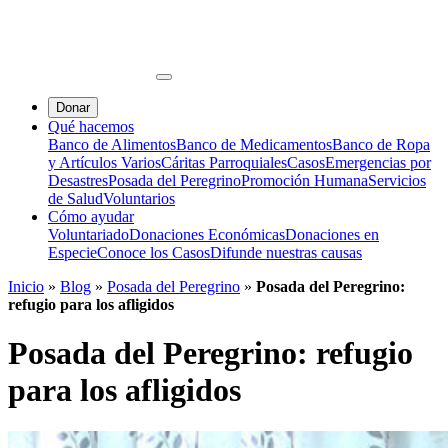
Donar
Qué hacemos
Banco de Alimentos
Banco de Medicamentos
Banco de Ropa
y Artículos Varios
Cáritas Parroquiales
Casos
Emergencias por
Desastres
Posada del Peregrino
Promoción Humana
Servicios
de Salud
Voluntarios
Cómo ayudar
Voluntariado
Donaciones Económicas
Donaciones en
Especie
Conoce los Casos
Difunde nuestras causas
Inicio
»
Blog
»
Posada del Peregrino
»
Posada del Peregrino:
refugio para los afligidos
Posada del Peregrino: refugio
para los afligidos