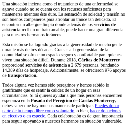
Una situación incierta como el tratamiento de una enfermedad se
agrava cuando no se cuenta con los recursos suficientes para
mantenerse mientras éste dure. La sensación de soledad y tensión no
son buenos compañeros para afrontar un trance tan delicado. El
encontrar un albergue limpio donde además de los
servicios de
asistencia
reciban un trato amable, puede hacer una gran diferencia
para nuestros hermanos foráneos.
Esta misión se ha logrado gracias a la generosidad de mucha gente
durante más de tres décadas. Gracias a la generosidad de la
comunidad se ofrece un espacio seguro y confortable para quienes
viven una situación difícil. Durante 2018,
Cáritas de Monterrey
proporcionó
servicios de asistencia
a 2,679 personas, brindando
14,389 días de hospedaje. Adicionalmente, se ofrecieron 976 apoyos
de
transportación.
Todos alguna vez hemos sido peregrinos y hemos sabido lo
gratificante que es sentir la calidez de un hogar en esas
circunstancias. Si tú quieres ayudar a que más personas encuentren
esperanza en la
Posada del Peregrino
de
Cáritas Monterrey
,
debes saber que hay muchas maneras de participar.
Puedes donar
parte de tu tiempo libre como voluntario
, o bien,
hacer donaciones
en efectivo o en especie
. Cada colaboración es de gran importancia
para seguir apoyando a nuestros hermanos en situación vulnerable.