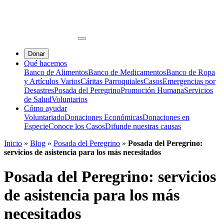
Donar
Qué hacemos
Banco de Alimentos
Banco de Medicamentos
Banco de Ropa
y Artículos Varios
Cáritas Parroquiales
Casos
Emergencias por
Desastres
Posada del Peregrino
Promoción Humana
Servicios
de Salud
Voluntarios
Cómo ayudar
Voluntariado
Donaciones Económicas
Donaciones en
Especie
Conoce los Casos
Difunde nuestras causas
Inicio
»
Blog
»
Posada del Peregrino
»
Posada del Peregrino:
servicios de asistencia para los más necesitados
Posada del Peregrino: servicios
de asistencia para los más
necesitados