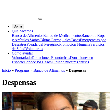
Donar
Qué hacemos
Banco de Alimentos
Banco de Medicamentos
Banco de Ropa
y Artículos Varios
Cáritas Parroquiales
Casos
Emergencias por
Desastres
Posada del Peregrino
Promoción Humana
Servicios
de Salud
Voluntarios
Cómo ayudar
Voluntariado
Donaciones Económicas
Donaciones en
Especie
Conoce los Casos
Difunde nuestras causas
Inicio
»
Programs
»
Banco de Alimentos
»
Despensas
Despensas