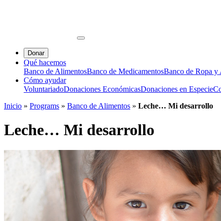
Donar
Qué hacemos
Banco de Alimentos
Banco de Medicamentos
Banco de Ropa y A
Cómo ayudar
Voluntariado
Donaciones Económicas
Donaciones en Especie
Co
Inicio
»
Programs
»
Banco de Alimentos
»
Leche… Mi desarrollo
Leche… Mi desarrollo