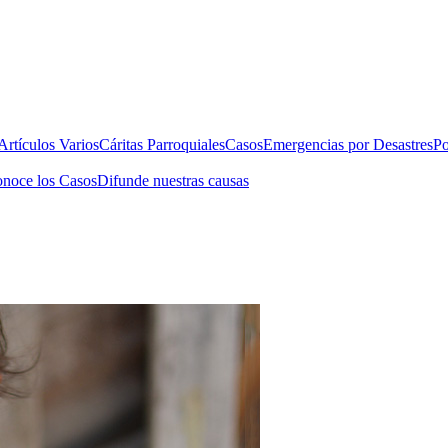
rtículos Varios
Cáritas Parroquiales
Casos
Emergencias por Desastres
Po
noce los Casos
Difunde nuestras causas