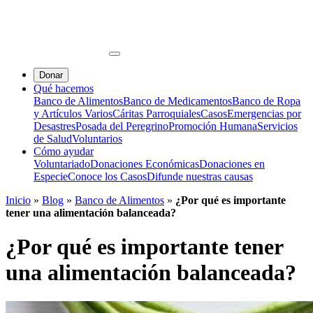
Donar
Qué hacemos
Banco de Alimentos
Banco de Medicamentos
Banco de Ropa
y Artículos Varios
Cáritas Parroquiales
Casos
Emergencias por
Desastres
Posada del Peregrino
Promoción Humana
Servicios
de Salud
Voluntarios
Cómo ayudar
Voluntariado
Donaciones Económicas
Donaciones en
Especie
Conoce los Casos
Difunde nuestras causas
Inicio
»
Blog
»
Banco de Alimentos
»
¿Por qué es importante
tener una alimentación balanceada?
¿Por qué es importante tener
una alimentación balanceada?