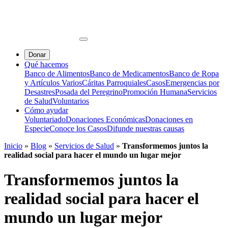
Donar
Qué hacemos
Banco de Alimentos
Banco de Medicamentos
Banco de Ropa
y Artículos Varios
Cáritas Parroquiales
Casos
Emergencias por
Desastres
Posada del Peregrino
Promoción Humana
Servicios
de Salud
Voluntarios
Cómo ayudar
Voluntariado
Donaciones Económicas
Donaciones en
Especie
Conoce los Casos
Difunde nuestras causas
Inicio
»
Blog
»
Servicios de Salud
»
Transformemos juntos la
realidad social para hacer el mundo un lugar mejor
Transformemos juntos la
realidad social para hacer el
mundo un lugar mejor