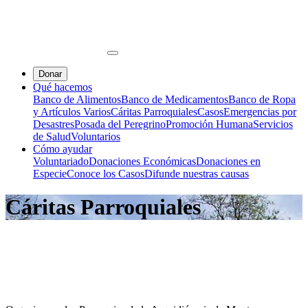
Donar
Qué hacemos
Banco de Alimentos
Banco de Medicamentos
Banco de Ropa
y Artículos Varios
Cáritas Parroquiales
Casos
Emergencias por
Desastres
Posada del Peregrino
Promoción Humana
Servicios
de Salud
Voluntarios
Cómo ayudar
Voluntariado
Donaciones Económicas
Donaciones en
Especie
Conoce los Casos
Difunde nuestras causas
Cáritas Parroquiales