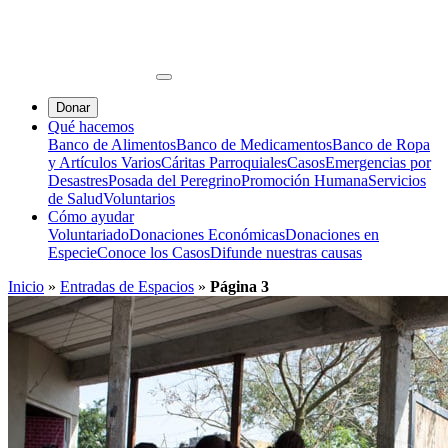
Donar
Qué hacemos
Banco de Alimentos
Banco de Medicamentos
Banco de Ropa
y Artículos Varios
Cáritas Parroquiales
Casos
Emergencias por
Desastres
Posada del Peregrino
Promoción Humana
Servicios
de Salud
Voluntarios
Cómo ayudar
Voluntariado
Donaciones Económicas
Donaciones en
Especie
Conoce los Casos
Difunde nuestras causas
Inicio
»
Entradas de Espacios
»
Página 3