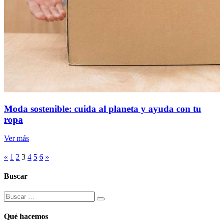
Moda sostenible: cuida al planeta y ayuda con tu
ropa
Ver más
«
1
2
3
4
5
6
»
Buscar
Qué hacemos